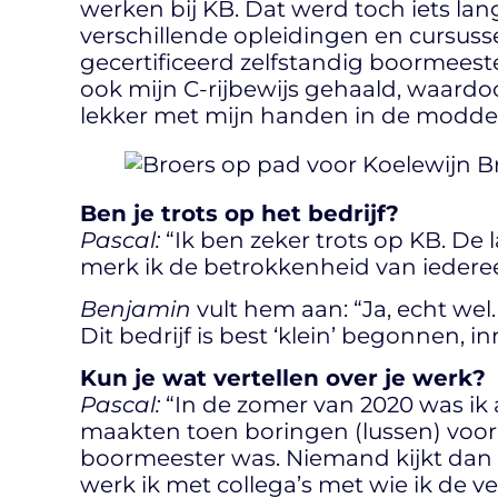
werken bij KB. Dat werd toch iets lan
verschillende opleidingen en cursuss
gecertificeerd zelfstandig boormeeste
ook mijn C-rijbewijs gehaald, waardo
lekker met mijn handen in de modder
Ben je trots op het bedrijf?
Pascal:
“Ik ben zeker trots op KB. De 
merk ik de betrokkenheid van iedereen
Benjamin
vult hem aan: “Ja, echt wel
Dit bedrijf is best ‘klein’ begonnen, i
Kun je wat vertellen over je werk?
Pascal:
“In de zomer van 2020 was ik 
maakten toen boringen (lussen) voor
boormeester was. Niemand kijkt dan na
werk ik met collega’s met wie ik de 