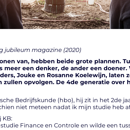
rig jubileum magazine (2020)
onen van, hebben beide grote plannen. Tu
is meer een denker, de ander een doener.
ers, Jouke en Rosanne Koelewijn, laten ze
zullen opvolgen. De 4de generatie over he
che Bedrijfskunde (hbo), hij zit in het 2de jaa
ien niet meteen nadat ik mijn studie heb a
j KB:
studie Finance en Controle en wilde een tuss