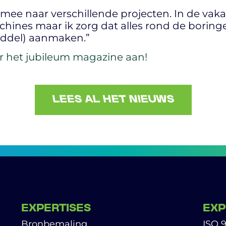
mee naar verschillende projecten. In de vakan
ines maar ik zorg dat alles rond de boringe
iddel) aanmaken.”
r het jubileum magazine aan!
LEES AL HET NIEUWS
EXPERTISES
EXP
Bronbemaling
ISO 